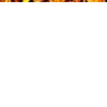
Extro II
Por Hugo Vedovato
Não há dúvida de que há de se encontrar
um mundaréu de sentimentos –
muitos dos quais senão os mesmos –
na música daqui, na dali e na de acolá
e na de ainda mais p’ra lá.