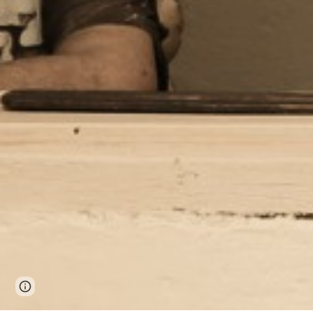
Page
Report abuse
updated