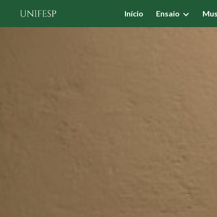
Início
Ensaio
Mus
Sk